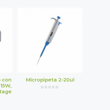
o con
Micropipeta 2-20ul
515W,
ltage
0
o
u
t
o
f