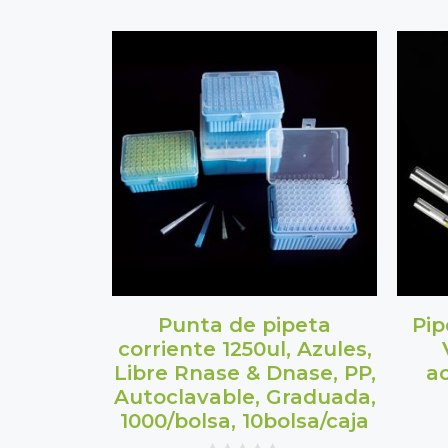
Punta de pipeta
Pip
corriente 1250ul, Azules,
Libre Rnase & Dnase, PP,
ac
Autoclavable, Graduada,
1000/bolsa, 10bolsa/caja