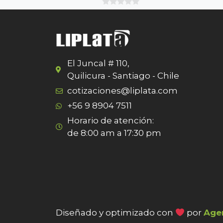
0
o
u
t
o
f
5
El Juncal # 110,
Quilicura - Santiago - Chile
cotizaciones@liplata.com
+56 9 8904 7511
Horario de atención:
de 8:00 am a 17:30 pm
Diseñado y optimizado con
por
Age