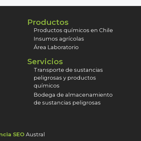
u
o
t
u
o
t
f
o
5
Productos
f
5
Productos químicos en Chile
Insumos agrícolas
Área Laboratorio
Servicios
Transporte de sustancias
peligrosas y productos
químicos
Bodega de almacenamiento
de sustancias peligrosas
ncia SEO
Austral