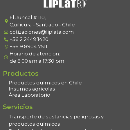
o
u
t
o
f
El Juncal # 110,
5
Quilicura - Santiago - Chile
cotizaciones@liplata.com
+56 2 2449 1420
+56 9 8904 7511
Horario de atención:
de 8:00 am a 17:30 pm
Productos
Productos químicos en Chile
Insumos agrícolas
Área Laboratorio
Servicios
Transporte de sustancias peligrosas y
productos químicos