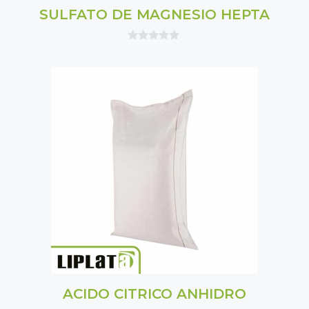
SULFATO DE MAGNESIO HEPTA
0
o
u
t
o
f
5
ACIDO CITRICO ANHIDRO