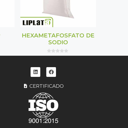
P
HEXAMETAFOSFATO DE
SODIO
0
o
u
t
o
f
5
CERTIFICADO