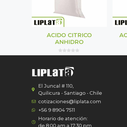
ACIDO CITRICO
AC
ANHIDRO
0
o
u
t
o
f
5
El Juncal # 110,
Quilicura - Santiago - Chile
cotizaciones@liplata.com
+56 9 8904 7511
Horario de atención:
de 8:00 am a 17:30 pm