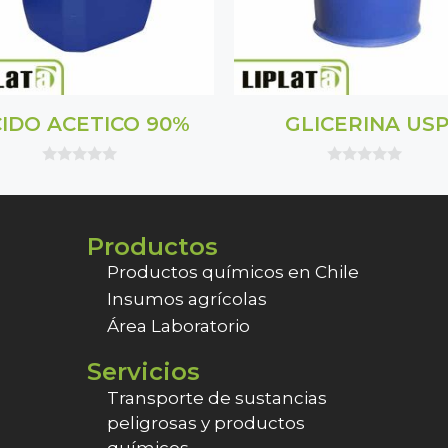
IDO ACETICO 90%
GLICERINA US
0
0
o
o
u
u
t
t
o
o
Productos
f
f
5
5
Productos químicos en Chile
Insumos agrícolas
Área Laboratorio
Servicios
Transporte de sustancias
peligrosas y productos
químicos