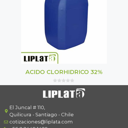
ACIDO CLORHIDRICO 32%
0
o
u
t
o
f
El Juncal # 110,
5
Quilicura - Santiago - Chile
cotizaciones@liplata.com