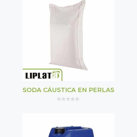
f
5
SODA CÁUSTICA EN PERLAS
0
o
u
t
o
f
5