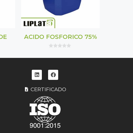
DE
ACIDO FOSFORICO 75%
0
o
u
t
o
f
5
CERTIFICADO