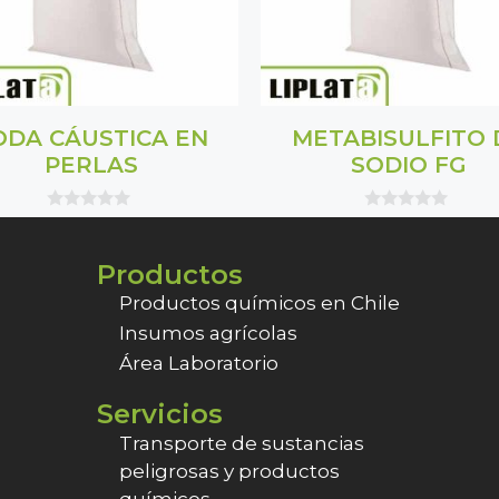
ODA CÁUSTICA EN
METABISULFITO 
PERLAS
SODIO FG
0
0
o
o
u
u
Productos
t
t
o
o
f
f
Productos químicos en Chile
5
5
Insumos agrícolas
Área Laboratorio
Servicios
Transporte de sustancias
peligrosas y productos
químicos