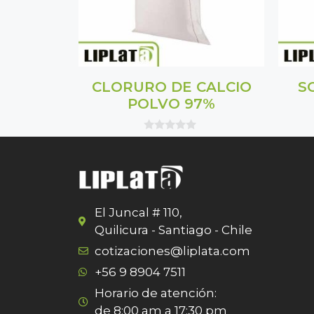
CLORURO DE CALCIO
S
POLVO 97%
0
o
u
t
o
f
5
El Juncal # 110,
Quilicura - Santiago - Chile
cotizaciones@liplata.com
+56 9 8904 7511
Horario de atención:
de 8:00 am a 17:30 pm