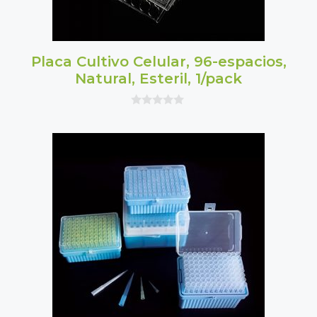
Placa Cultivo Celular, 96-espacios,
Natural, Esteril, 1/pack
0
o
u
t
o
f
5