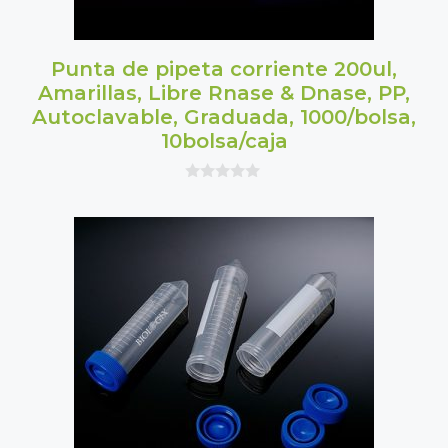
Punta de pipeta corriente 200ul,
Amarillas, Libre Rnase & Dnase, PP,
Autoclavable, Graduada, 1000/bolsa,
10bolsa/caja
0
o
u
t
o
f
5