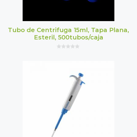
Tubo de Centrifuga 15ml, Tapa Plana,
Esteril, 500tubos/caja
0
o
u
t
o
f
5