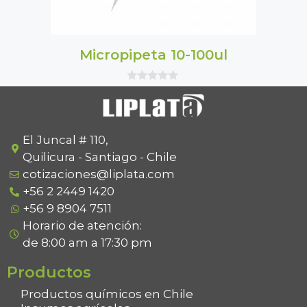
Micropipeta 10-100ul
0
o
u
t
o
f
El Juncal # 110,
5
Quilicura - Santiago - Chile
cotizaciones@liplata.com
+56 2 2449 1420
+56 9 8904 7511
Horario de atención:
de 8:00 am a 17:30 pm
Productos
Productos químicos en Chile