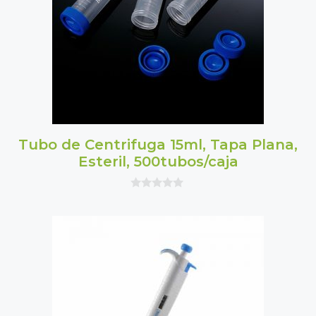
Tubo de Centrifuga 15ml, Tapa Plana,
Esteril, 500tubos/caja
0
o
u
t
o
f
5