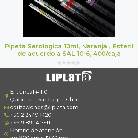
Pipeta Serologica 10ml, Naranja , Esteril
de acuerdo a SAL 10-6, 400/caja
0
o
u
t
o
f
El Juncal # 110,
5
Quilicura - Santiago - Chile
cotizaciones@liplata.com
+56 2 2449 1420
+56 9 8904 7511
Horario de atención: