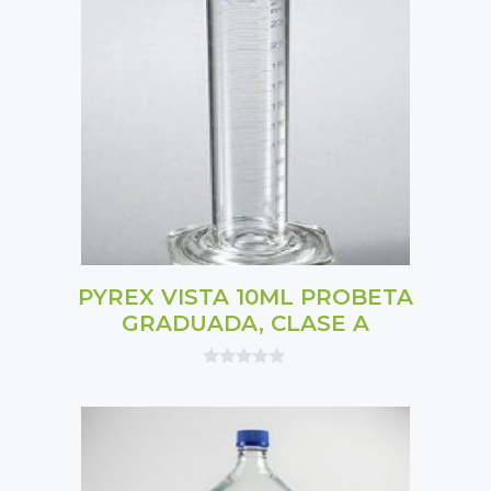
PYREX VISTA 10ML PROBETA
GRADUADA, CLASE A
0
o
u
t
o
f
5