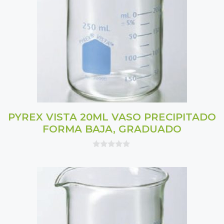
PYREX VISTA 20ML VASO PRECIPITADO
FORMA BAJA, GRADUADO
0
o
u
t
o
f
5