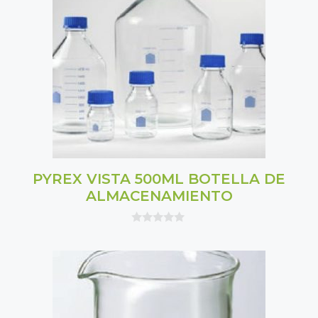
PYREX VISTA 500ML BOTELLA DE
ALMACENAMIENTO
0
o
u
t
o
f
5