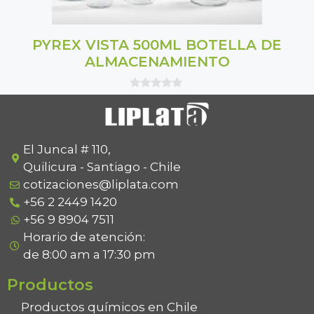
PYREX VISTA 500ML BOTELLA DE
ALMACENAMIENTO
0
o
u
t
o
f
El Juncal # 110,
5
Quilicura - Santiago - Chile
cotizaciones@liplata.com
+56 2 2449 1420
+56 9 8904 7511
Horario de atención:
de 8:00 am a 17:30 pm
Productos
Productos químicos en Chile