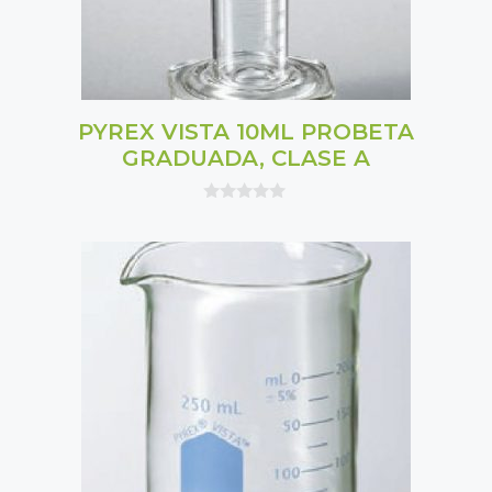
PYREX VISTA 10ML PROBETA
GRADUADA, CLASE A
0
o
u
t
o
f
5