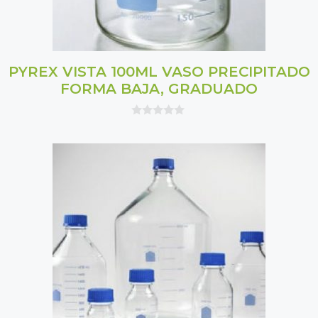
PYREX VISTA 100ML VASO PRECIPITADO
FORMA BAJA, GRADUADO
0
o
u
t
o
f
5