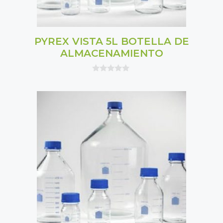
PYREX VISTA 5L BOTELLA DE
ALMACENAMIENTO
0
o
u
t
o
f
5