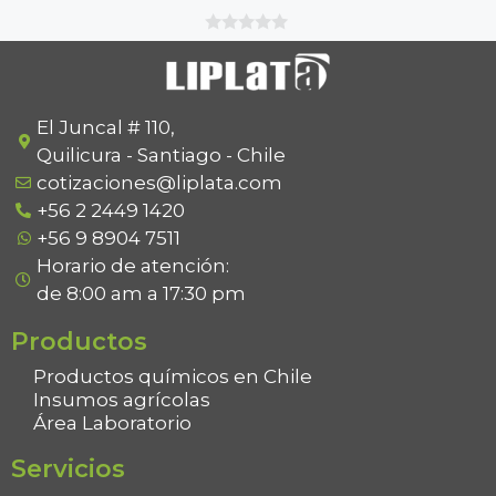
0
o
u
t
o
f
El Juncal # 110,
5
Quilicura - Santiago - Chile
cotizaciones@liplata.com
+56 2 2449 1420
+56 9 8904 7511
Horario de atención:
de 8:00 am a 17:30 pm
Productos
Productos químicos en Chile
Insumos agrícolas
Área Laboratorio
Servicios