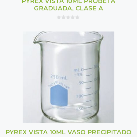
PYREX VISTA 10ML PROBETA
GRADUADA, CLASE A
0
o
u
t
o
f
5
PYREX VISTA 10ML VASO PRECIPITADO