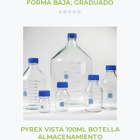
FORMA BAJA, GRADUADO
0
o
u
t
o
f
5
PYREX VISTA 100ML BOTELLA
ALMACENAMIENTO