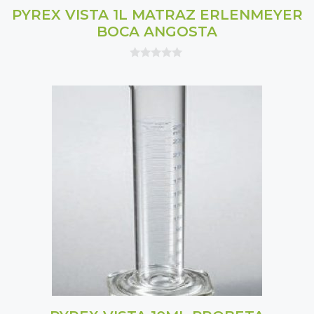
PYREX VISTA 1L MATRAZ ERLENMEYER
BOCA ANGOSTA
0
o
u
t
o
f
5