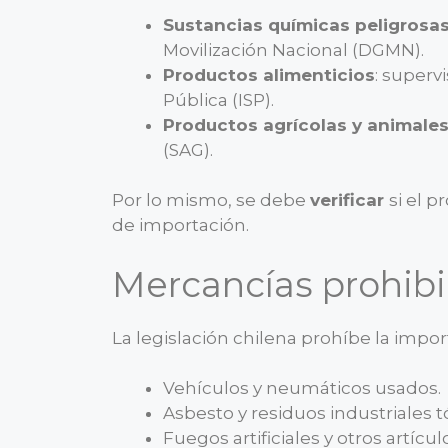
Sustancias químicas peligrosa
Movilización Nacional (DGMN).
Productos alimenticios
: superv
Pública (ISP).
Productos agrícolas y animale
(SAG).
Por lo mismo, se debe
verificar
si el 
de importación.
Mercancías prohib
La legislación chilena prohíbe la impo
Vehículos y neumáticos usados.
Asbesto y residuos industriales t
Fuegos artificiales y otros artícul