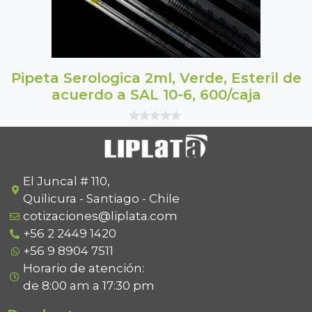
Pipeta Serologica 2ml, Verde, Esteril de
acuerdo a SAL 10-6, 600/caja
0
o
u
t
o
f
El Juncal # 110,
5
Quilicura - Santiago - Chile
cotizaciones@liplata.com
+56 2 2449 1420
+56 9 8904 7511
Horario de atención:
de 8:00 am a 17:30 pm