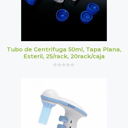
Tubo de Centrifuga 50ml, Tapa Plana,
Esteril, 25/rack, 20rack/caja
0
o
u
t
o
f
5