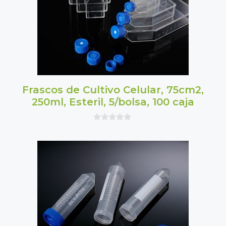
Frascos de Cultivo Celular, 75cm2,
250ml, Esteril, 5/bolsa, 100 caja
0
o
u
t
o
f
5