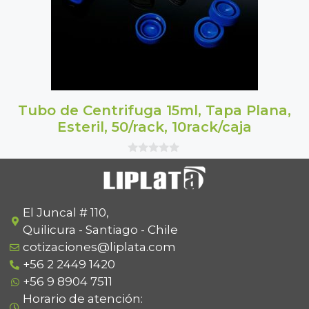
Tubo de Centrifuga 15ml, Tapa Plana,
Esteril, 50/rack, 10rack/caja
0
o
u
t
o
f
El Juncal # 110,
5
Quilicura - Santiago - Chile
cotizaciones@liplata.com
+56 2 2449 1420
+56 9 8904 7511
Horario de atención: