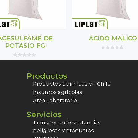
ACESULFAME DE
ACIDO MALICO
POTASIO FG
0
o
0
u
o
t
u
o
Productos
t
f
o
5
f
Productos químicos en Chile
5
Insumos agrícolas
Área Laboratorio
Servicios
Transporte de sustancias
peligrosas y productos
químicos