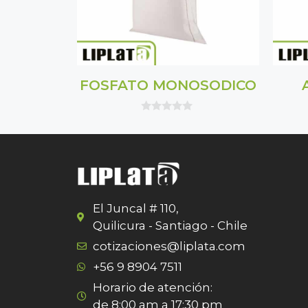
FOSFATO MONOSODICO
0
o
u
t
o
f
5
El Juncal # 110,
Quilicura - Santiago - Chile
cotizaciones@liplata.com
+56 9 8904 7511
Horario de atención:
de 8:00 am a 17:30 pm