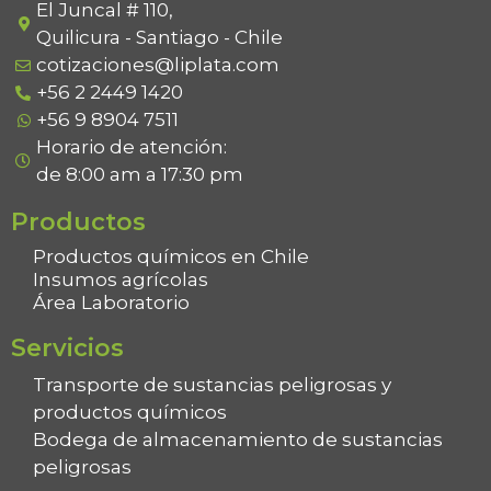
f
El Juncal # 110,
5
Quilicura - Santiago - Chile
cotizaciones@liplata.com
+56 2 2449 1420
+56 9 8904 7511
Horario de atención:
de 8:00 am a 17:30 pm
Productos
Productos químicos en Chile
Insumos agrícolas
Área Laboratorio
Servicios
Transporte de sustancias peligrosas y
productos químicos
Bodega de almacenamiento de sustancias
peligrosas