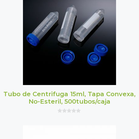
o
f
5
Tubo de Centrifuga 15ml, Tapa Convexa,
No-Esteril, 500tubos/caja
0
o
u
t
o
f