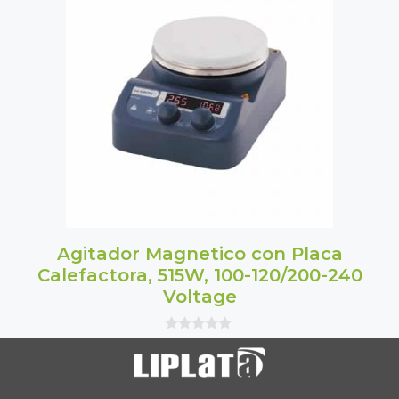
5
Agitador Magnetico con Placa
Calefactora, 515W, 100-120/200-240
Voltage
0
o
u
t
o