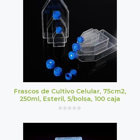
Frascos de Cultivo Celular, 75cm2,
250ml, Esteril, 5/bolsa, 100 caja
0
o
u
t
o
f