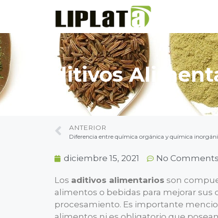
Aditivos Aliment
ANTERIOR
Diferencia entre química orgánica y química inorgán
diciembre 15, 2021
No Comment
Los
aditivos alimentarios
son compues
alimentos o bebidas para mejorar sus ca
procesamiento. Es importante mencio
alimentos ni es obligatorio que posean 