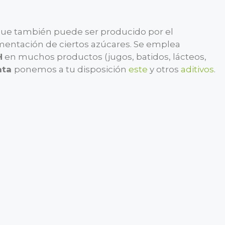
unque también puede ser producido por el
mentación de ciertos azúcares. Se emplea
H
en muchos productos (jugos, batidos, lácteos,
ata
ponemos a tu disposición
este
y otros
aditivos
.