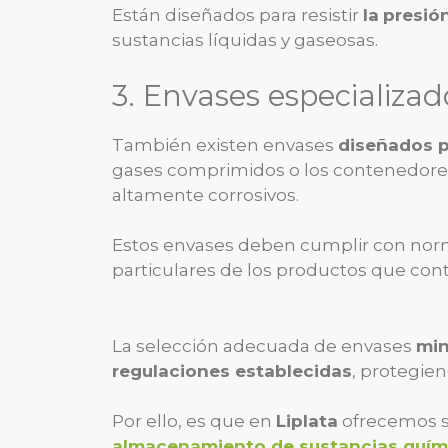
Están diseñados para resistir
la
presión
sustancias líquidas y gaseosas.
3. Envases especializad
También existen envases
diseñados p
gases comprimidos o los contenedores
altamente corrosivos.
Estos envases deben cumplir con norma
particulares de los productos que con
La selección adecuada de envases
min
regulaciones establecidas
, protegie
Por ello, es que en
Liplata
ofrecemos se
almacenamiento de sustancias quím