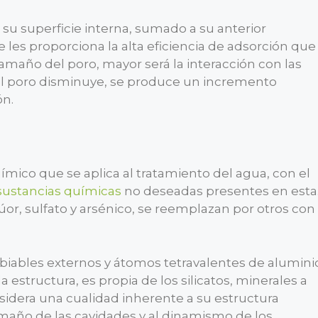
e su superficie interna, sumado a su anterior
 les proporciona la alta eficiencia de adsorción que
amaño del poro, mayor será la interacción con las
l poro disminuye, se produce un incremento
ón.
ímico que se aplica al tratamiento del agua, con el
sustancias químicas
no deseadas presentes en esta
lúor, sulfato y arsénico, se reemplazan por otros con
mbiables externos y átomos tetravalentes de alumini
estructura, es propia de los silicatos, minerales a
nsidera una cualidad inherente a su estructura
tamaño de las cavidades y al dinamismo de los