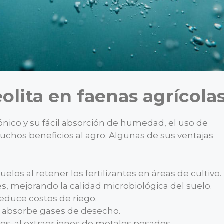
eolita en faenas agrícola
ónico y su fácil absorción de humedad, el uso de
muchos beneficios al agro. Algunas de sus ventajas
los al retener los fertilizantes en áreas de cultivo.
tes, mejorando la calidad microbiológica del suelo.
educe costos de riego.
s absorbe gases de desecho.
los, al extraer iones de metales pesados