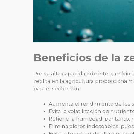
Beneficios de la z
Por su alta capacidad de intercambio i
zeolita en la agricultura proporciona 
para el sector son:
Aumenta el rendimiento de los sue
Evita la volatilización de nutrien
Retiene la humedad, por tanto, r
Elimina olores indeseables, pue
Evita la toxicidad de algunos sue