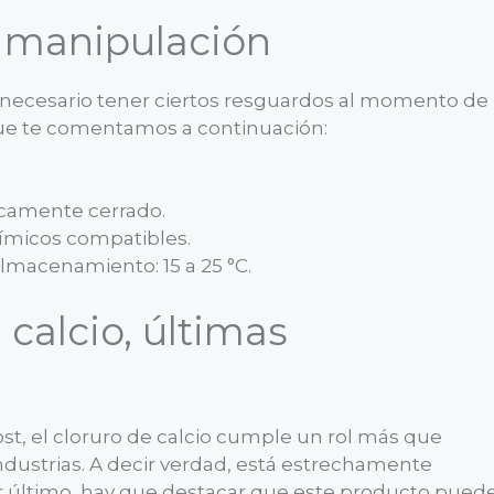
a manipulación
necesario tener ciertos resguardos al momento de
s que te comentamos a continuación:
camente cerrado.
ímicos compatibles.
acenamiento: 15 a 25 °C.
 calcio, últimas
ost, el cloruro de calcio cumple un rol más que
ndustrias. A decir verdad, está estrechamente
Por último, hay que destacar que este producto pued